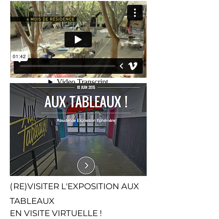
Paragraphe. Vous pouvez
le modifier et ajouter votre
texte. Cliquez sur
« Modifier le texte » ou
double-cliquez ici pour
ajouter votre contenu et
personnaliser la police.
Utilisez cet espace pour
raconter une histoire et
vous présenter à vos
visiteurs.
(
RE)VISITER L'EXPOSITION AUX
TABLEAUX
EN VISITE VIRTUELLE !