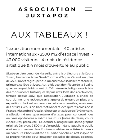
ASSOCIATION
JUXTAPOZ
AUX TABLEAUX !
1 exposition monumentale -
40 artistes
internationaux - 2500 m2 d’espace investi -
43 000 visiteurs -
4 mois de résidence
artistique & 4 mois d’ouverture au public
Située en plein coeur de Marseille, entre la préfecture et le Cours
Julien, l’ancienne école Saint-Thomas d’Aquin s’étend sur plus
de 4500 m2 et regroupe tout un ensemble scolaire : maternelle,
primaire, collège et lycée.
Autrefois bastide « Flotte de la Buzine
», ce remarquable bâtiment du XVIII ème siècle figure sur la liste
des monuments historiques depuis 2013. C’est dans cette école,
fermée depuis 2012, que l’association Juxtapoz a choisi de
coordonner une résidence artistique et de mettre en place une
exposition d’art urbain avec des artistes marseillais, mais aussi
des artistes venus de l’internationnal et des quatres coins de la
France. Alexandre d’Alessio, directeur artistique de l’évènement,
a sélectionné une quarantaine d’artistes pour concevoir des
oeuvres éphèmères à même les murs (salles de classe, cours
extérieures, préau, etc). Ce dernier a imaginé une scénographie
originale à travers 2 500 m2 d’exposition dans laquelle le public
était en immersion dans l’univers scolaire des artistes à travers
un parcours. Chaque artiste a eu carte blanche et s’est inspiré de
sa propre histoire pour imaginer des salles de classes, colorées,