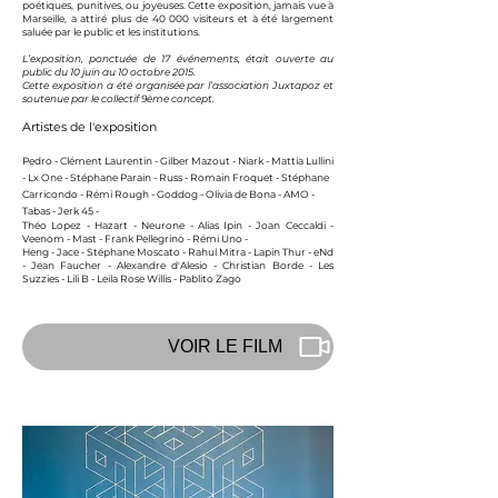
poétiques, punitives, ou joyeuses. Cette exposition, jamais vue à
Marseille, a attiré plus de 40 000 visiteurs et à été largement
saluée par le public et les institutions.
L’exposition, ponctuée de 17 événements, était ouverte au
public du 10 juin au 10 octobre 2015.
Cette exposition a été organisée par l’association Juxtapoz et
soutenue par le collectif 9ème concept.
Artistes de l'exposition
Pedro - Clément Laurentin - Gilber Mazout - Niark - Mattia Lullini
- Lx One - Stéphane Parain - Russ - Romain Froquet - Stéphane
Carricondo - Rémi Rough - Goddog - Olivia de Bona - AMO -
Tabas - Jerk 45 -
Théo Lopez - Hazart - Neurone - Alias Ipin - Joan Ceccaldi -
Veenom - Mast - Frank Pellegrino - Rémi Uno -
Heng - Jace - Stéphane Moscato - Rahul Mitra - Lapin
Thur - eNd
- Jean Faucher - Alexandre d'Alesio - Christian Borde - Les
Suzzies - Lili B - Leila Rose Willis - Pablito Zago
VOIR LE FILM